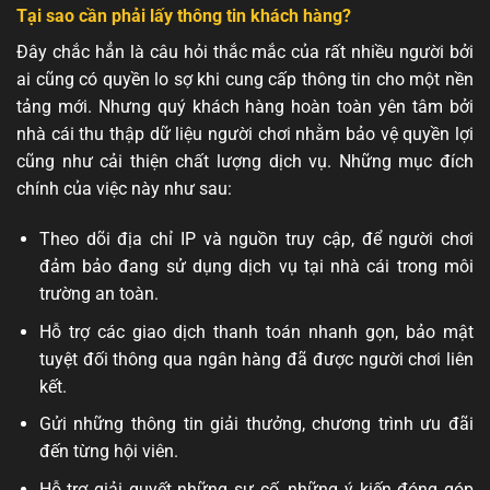
Tại sao cần phải lấy thông tin khách hàng?
Đây chắc hẳn là câu hỏi thắc mắc của rất nhiều người bởi
ai cũng có quyền lo sợ khi cung cấp thông tin cho một nền
tảng mới. Nhưng quý khách hàng hoàn toàn yên tâm bởi
nhà cái thu thập dữ liệu người chơi nhằm bảo vệ quyền lợi
cũng như cải thiện chất lượng dịch vụ. Những mục đích
chính của việc này như sau:
Theo dõi địa chỉ IP và nguồn truy cập, để người chơi
đảm bảo đang sử dụng dịch vụ tại nhà cái trong môi
trường an toàn.
Hỗ trợ các giao dịch thanh toán nhanh gọn, bảo mật
tuyệt đối thông qua ngân hàng đã được người chơi liên
kết.
Gửi những thông tin giải thưởng, chương trình ưu đãi
đến từng hội viên.
Hỗ trợ giải quyết những sự cố, những ý kiến đóng góp