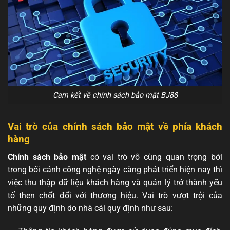
Cam kết về chính sách bảo mật BJ88
Vai trò của chính sách bảo mật về phía khách
hàng
Chính sách bảo mật
có vai trò vô cùng quan trọng bới
trong bối cảnh công nghệ ngày càng phát triển hiện nay thì
việc thu thập dữ liệu khách hàng và quản lý trở thành yếu
tố then chốt đối với thương hiệu. Vai trò vượt trội của
những quy định do nhà cái quy định như sau: